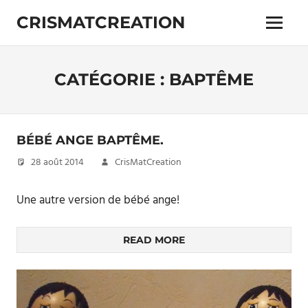
Skip
CRISMATCREATION
to
Menu
content
CATÉGORIE :
BAPTÊME
BÉBÉ ANGE BAPTÊME.
28 août 2014
CrisMatCreation
Une autre version de bébé ange!
READ MORE