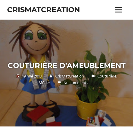
Skip
CRISMATCREATION
to
Menu
content
COUTURIÈRE D’AMEUBLEMENT
19 mai 2013
CrisMatCreation
Couturière
,
Métier
No comments