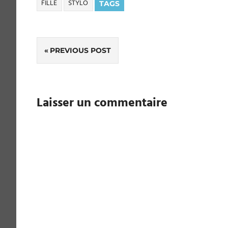
FILLE
STYLO
TAGS
Navigation
PREVIOUS POST
de
l’article
Laisser un commentaire