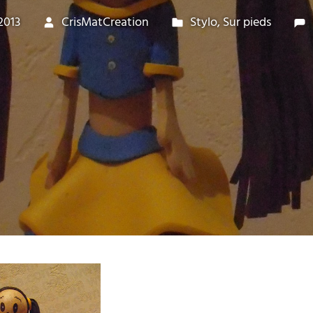
2013
CrisMatCreation
Stylo
,
Sur pieds