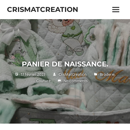
Skip
CRISMATCREATION
to
Menu
content
PANIER DE NAISSANCE.
17 février 2023
CrisMatCreation
Broderie
,
Couture
No comments